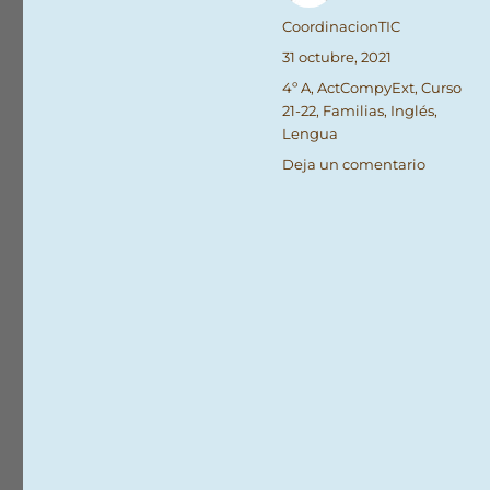
Autor
CoordinacionTIC
Publicado
31 octubre, 2021
el
Categorías
4º A
,
ActCompyExt
,
Curso
21-22
,
Familias
,
Inglés
,
Lengua
en
Deja un comentario
Hallowe
2021
(resumen