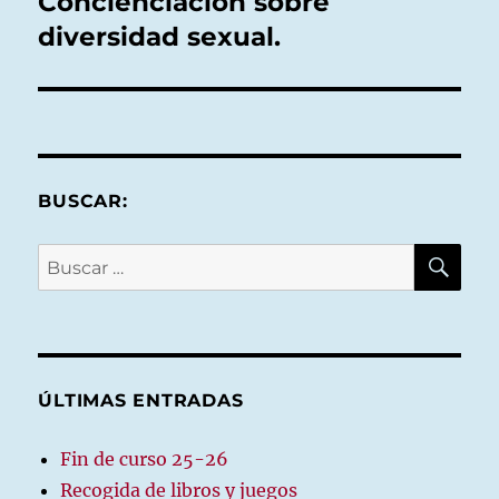
Concienciación sobre
Entrada
siguiente:
diversidad sexual.
BUSCAR:
BU
Buscar
por:
ÚLTIMAS ENTRADAS
Fin de curso 25-26
Recogida de libros y juegos