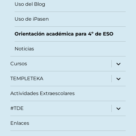
inferior
Uso del Blog
Uso de iPasen
Orientación académica para 4º de ESO
Noticias
expande
Cursos
el
menú
inferior
expande
TEMPLETEKA
el
menú
inferior
Actividades Extraescolares
expande
#TDE
el
menú
inferior
Enlaces