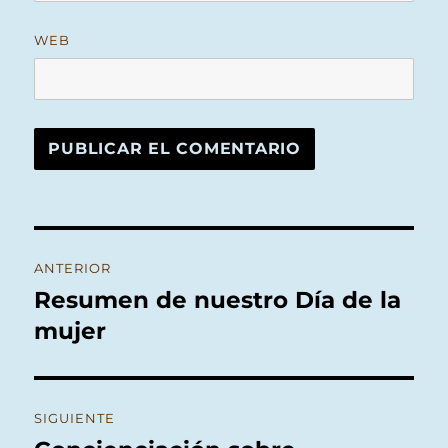
WEB
Navegación
ANTERIOR
de
Resumen de nuestro Día de la
Entrada
anterior:
mujer
entradas
SIGUIENTE