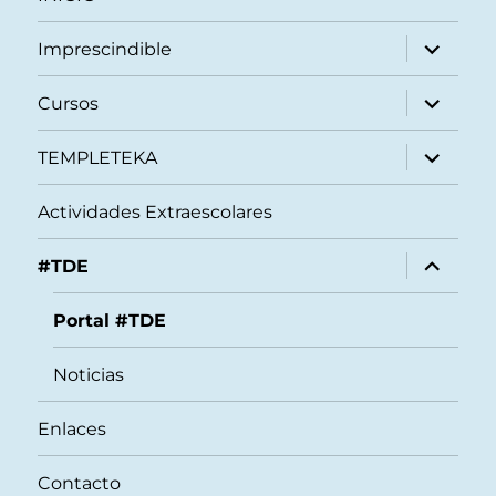
expande
Imprescindible
el
menú
inferior
expande
Cursos
el
menú
inferior
expande
TEMPLETEKA
el
menú
inferior
Actividades Extraescolares
expande
#TDE
el
menú
inferior
Portal #TDE
Noticias
Enlaces
Contacto