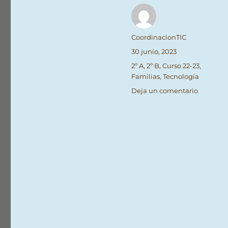
Autor
CoordinacionTIC
Publicado
30 junio, 2023
el
Categorías
2º A
,
2º B
,
Curso 22-23
,
Familias
,
Tecnología
en
Deja un comentario
Ganador
de
El
Amperio
Contraat
2023