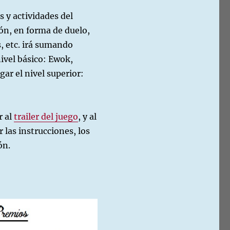
s y actividades del
ión, en forma de duelo,
s, etc. irá sumando
ivel básico: Ewok,
gar el nivel superior:
r al
trailer del juego
, y al
 las instrucciones, los
ón.