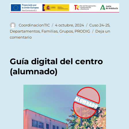
Autor
Publicado
Categorías
CoordinacionTIC
4 octubre, 2024
Cuso 24-25
,
el
Departamentos
,
Familias
,
Grupos
,
PRODIG
Deja un
en
comentario
EnredaTIC
#17
–
Guía digital del centro
Claves
seguras
(alumnado)