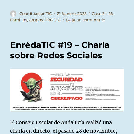
Autor
Publicado
Categorías
CoordinacionTIC
21 febrero, 2025
Cuso 24-25
,
el
en
Familias
,
Grupos
,
PRODIG
Deja un comentario
EnrédaTIC
#20
–
EnrédaTIC #19 – Charla
Claves
más
sobre Redes Sociales
usadas
en
España
El Consejo Escolar de Andalucía realizó una
charla en directo, el pasado 28 de noviembre,