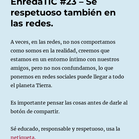
EnrédaTIC #23 – Sé
Uso
excesivo
respetuoso también en
del
las redes.
móvil
(parte
1).
A veces, en las redes, no nos comportamos
como somos en la realidad, creemos que
estamos en un entorno íntimo con nuestros
amigos, pero no nos confundamos, lo que
ponemos en redes sociales puede llegar a todo
el planeta Tierra.
Es importante pensar las cosas antes de darle al
botón de compartir.
Sé educado, responsable y respetuoso, usa la
netiqueta
.