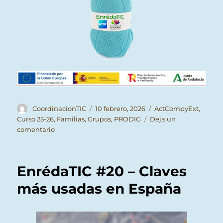
Autor
Publicado
Categorías
CoordinacionTIC
10 febrero, 2026
ActCompyExt
,
el
Curso 25-26
,
Familias
,
Grupos
,
PRODIG
Deja un
en
comentario
EnrédaTIC
#21
–
EnrédaTIC #20 – Claves
Día
de
más usadas en España
Internet
segura