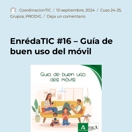
Autor
Publicado
Categorías
CoordinacionTIC
10 septiembre, 2024
Cuso 24-25
,
el
en
Grupos
,
PRODIG
Deja un comentario
Guía
digital
del
EnrédaTIC #16 – Guía de
centro
(alumnado)
buen uso del móvil