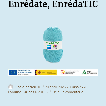
Enrédate, EnrédaTIC
Autor
Publicado
Categorías
CoordinacionTIC
20 abril, 2026
Curso 25-26
,
el
en
Familias
,
Grupos
,
PRODIG
Deja un comentario
EnrédaTIC
#23