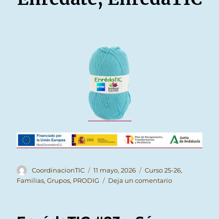
Autor
Publicado
Categorías
CoordinacionTIC
11 mayo, 2026
Curso 25-26
,
el
en
Familias
,
Grupos
,
PRODIG
Deja un comentario
EnrédaTIC
#24
–