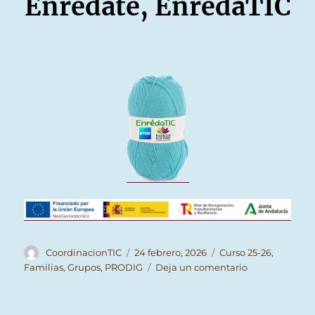
Enrédate, EnrédaTIC
Autor
Publicado
Categorías
CoordinacionTIC
24 febrero, 2026
Curso 25-26
,
el
en
Familias
,
Grupos
,
PRODIG
Deja un comentario
EnrédaTIC
#22
–