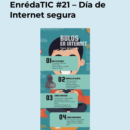
EnrédaTIC #21 – Día de
Protección
de
Internet segura
datos
personales