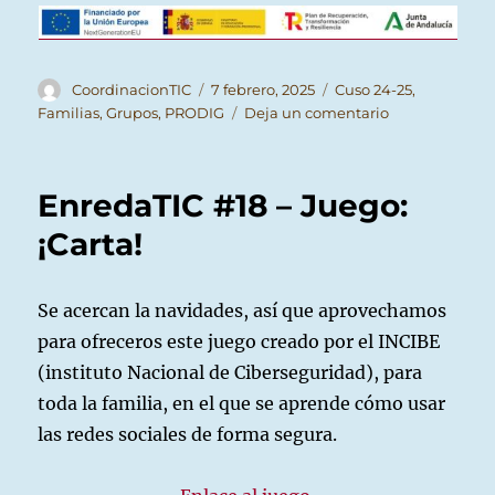
Autor
Publicado
Categorías
CoordinacionTIC
7 febrero, 2025
Cuso 24-25
,
el
en
Familias
,
Grupos
,
PRODIG
Deja un comentario
EnrédaTIC
#19
–
EnredaTIC #18 – Juego:
Charla
sobre
¡Carta!
Redes
Sociales
Se acercan la navidades, así que aprovechamos
para ofreceros este juego creado por el INCIBE
(instituto Nacional de Ciberseguridad), para
toda la familia, en el que se aprende cómo usar
las redes sociales de forma segura.