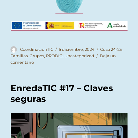
Autor
Publicado
Categorías
CoordinacionTIC
5 diciembre, 2024
Cuso 24-25
,
el
Familias
,
Grupos
,
PRODIG
,
Uncategorized
Deja un
en
comentario
EnredaTIC
#18
–
EnredaTIC #17 – Claves
Juego:
¡Carta!
seguras