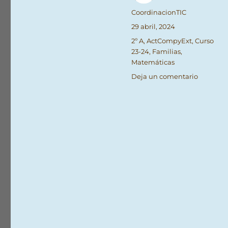
Autor
CoordinacionTIC
Publicado
29 abril, 2024
el
Categorías
2º A
,
ActCompyExt
,
Curso
23-24
,
Familias
,
Matemáticas
en
Deja un comentario
Olimpia
matemát