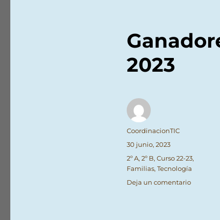
Ganadore
2023
Autor
CoordinacionTIC
Publicado
30 junio, 2023
el
Categorías
2º A
,
2º B
,
Curso 22-23
,
Familias
,
Tecnología
en
Deja un comentario
Ganador
de
El