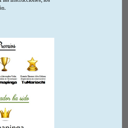
 las instrucciones, los
ón.