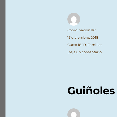
Autor
CoordinacionTIC
Publicado
13 diciembre, 2018
el
Categorías
Curso 18-19
,
Familias
en
Deja un comentario
Colabora
con
la
Escuela-
hogar
Madre
Guiñoles 
Teresa