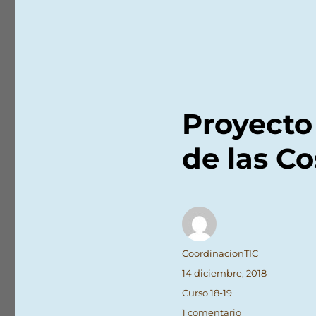
Proyecto
de las Co
Autor
CoordinacionTIC
Publicado
14 diciembre, 2018
el
Categorías
Curso 18-19
en
1 comentario