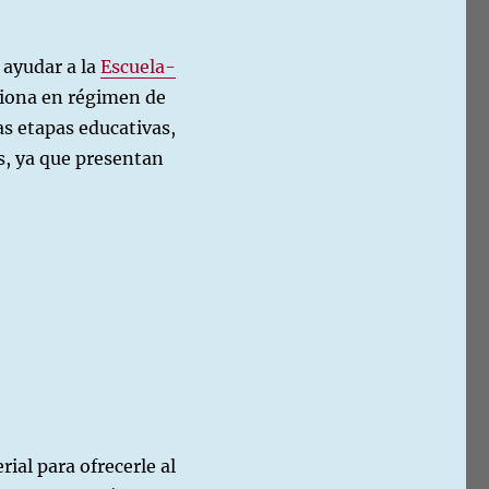
 ayudar a la
Escuela-
ciona en régimen de
as etapas educativas,
es, ya que presentan
laboración con la Escuela-hogar Madre Teresa»
ial para ofrecerle al