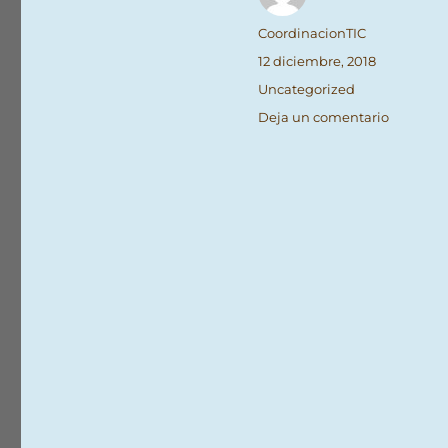
Autor
CoordinacionTIC
Publicado
12 diciembre, 2018
el
Categorías
Uncategorized
en
Deja un comentario
Guiñoles
para
el
cole