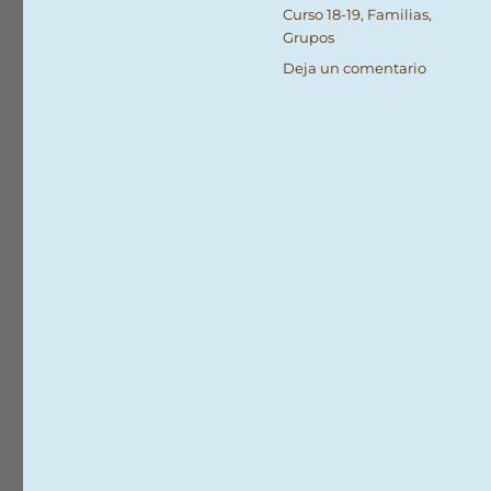
el
Categorías
Curso 18-19
,
Familias
,
Grupos
en
Deja un comentario
Simulacr
de
evacuaci
del
instituto
2018