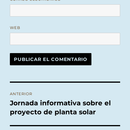
WEB
Navegación
ANTERIOR
de
Jornada informativa sobre el
Entrada
anterior:
proyecto de planta solar
entradas