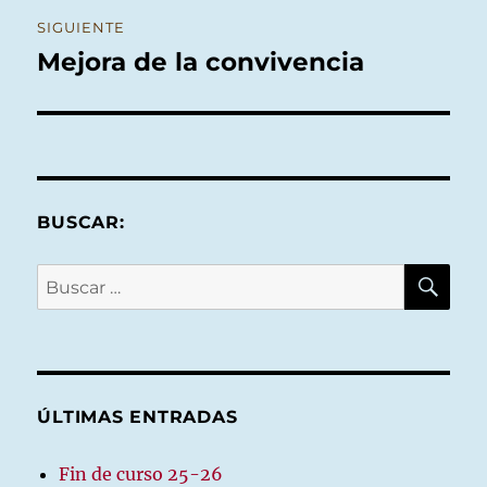
SIGUIENTE
Mejora de la convivencia
Entrada
siguiente:
BUSCAR:
BU
Buscar
por:
ÚLTIMAS ENTRADAS
Fin de curso 25-26