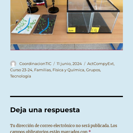
Autor
Publicado
Categorías
CoordinacionTIC
11 junio, 2024
ActCompyExt
,
el
Curso 23-24
,
Familias
,
Física y Química
,
Grupos
,
Tecnología
Deja una respuesta
Tu dirección de correo electrónico no será publicada.
Los
campos obligatorios están marcados con
*