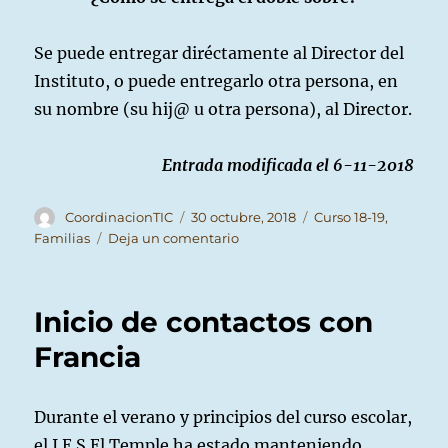
Se puede entregar diréctamente al Director del
Instituto, o puede entregarlo otra persona, en
su nombre (su hij@ u otra persona), al Director.
Entrada modificada el 6-11-2018
Autor
Publicado
Categorías
CoordinacionTIC
30 octubre, 2018
Curso 18-19
,
el
en
Familias
Deja un comentario
Instrucciones
para
el
Inicio de contactos con
voto
no
Francia
presencial
Durante el verano y principios del curso escolar,
el I.E.S El Temple ha estado manteniendo