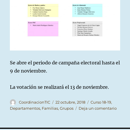
Se abre el periodo de campaña electoral hasta el
9 de noviembre.
La votación se realizará el 13 de noviembre.
Autor
Publicado
Categorías
CoordinacionTIC
22 octubre, 2018
Curso 18-19
,
el
en
Departamentos
,
Familias
,
Grupos
Deja un comentario
Public
de
candid