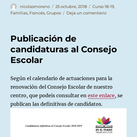
Autor
Publicado
Categorías
nicolasmoreno
25 octubre, 2018
Curso 18-19
,
el
en
Familias
,
Francés
,
Grupos
Deja un comentario
Inicio
de
contactos
Publicación de
con
Francia
candidaturas al Consejo
Escolar
Según el calendario de actuaciones para la
renovación del Consejo Escolar de nuestro
centro, que podeis consultar en
este enlace
, se
publican las definitivas de candidatos.