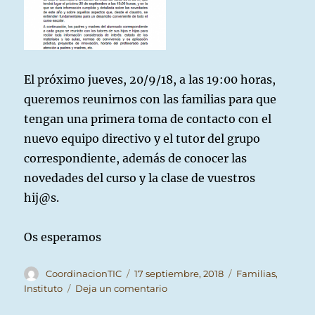
El próximo jueves, 20/9/18, a las 19:00 horas,
queremos reunirnos con las familias para que
tengan una primera toma de contacto con el
nuevo equipo directivo y el tutor del grupo
correspondiente, además de conocer las
novedades del curso y la clase de vuestros
hij@s.
Os esperamos
Autor
Publicado
Categorías
CoordinacionTIC
17 septiembre, 2018
Familias
,
el
en
Instituto
Deja un comentario
Reunión