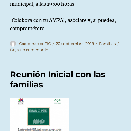
municipal, a las 19:00 horas.
¡Colabora con tu AMPA!, asóciate y, si puedes,
comprométete.
Autor
Publicado
Categorías
CoordinacionTIC
20 septiembre, 2018
Familias
el
en
Deja un comentario
AMPA:
Elección
de
Reunión Inicial con las
la
Directiva
familias