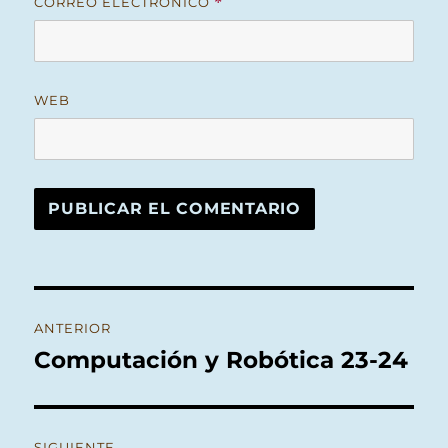
CORREO ELECTRÓNICO
*
WEB
Navegación
ANTERIOR
de
Computación y Robótica 23-24
Entrada
anterior:
entradas
SIGUIENTE