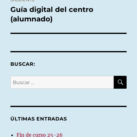
Guía digital del centro
Entrada
siguiente:
(alumnado)
BUSCAR:
BU
Buscar
por:
ÚLTIMAS ENTRADAS
Fin de curso 25-26