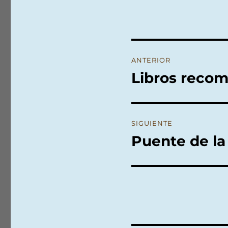
Navegación
ANTERIOR
de
Libros reco
Entrada
anterior:
entradas
SIGUIENTE
Puente de la
Entrada
siguiente: