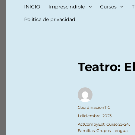
INICIO
Imprescindible
Cursos
T
Política de privacidad
Teatro: E
Autor
CoordinacionTIC
Publicado
1 diciembre, 2023
el
Categorías
ActCompyExt
,
Curso 23-24
,
Familias
,
Grupos
,
Lengua