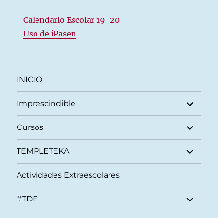
-
Calendario Escolar 19-20
-
Uso de iPasen
INICIO
expande
Imprescindible
el
menú
inferior
expande
Cursos
el
menú
inferior
expande
TEMPLETEKA
el
menú
inferior
Actividades Extraescolares
expande
#TDE
el
menú