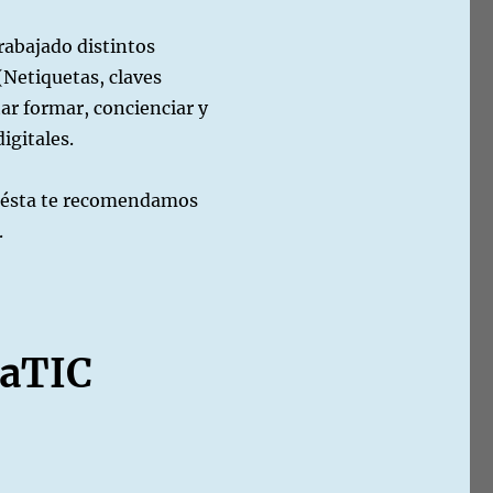
rabajado distintos
(Netiquetas, claves
tar formar, concienciar y
igitales.
 ésta te recomendamos
.
daTIC