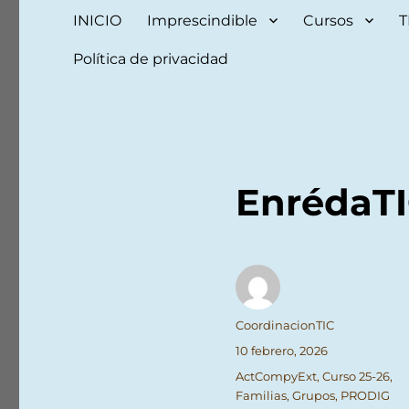
INICIO
Imprescindible
Cursos
T
Política de privacidad
EnrédaTI
Autor
CoordinacionTIC
Publicado
10 febrero, 2026
el
Categorías
ActCompyExt
,
Curso 25-26
,
Familias
,
Grupos
,
PRODIG