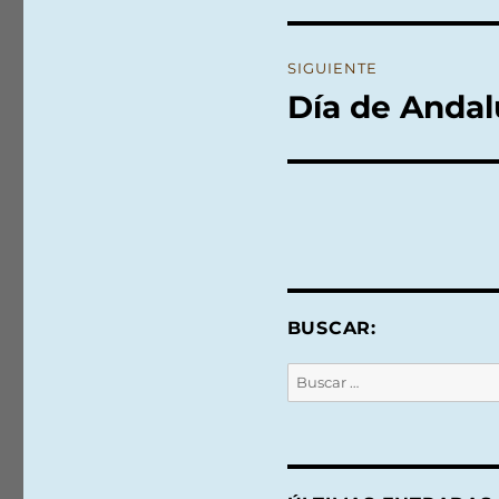
entradas
SIGUIENTE
Día de Andal
Entrada
siguiente:
BUSCAR:
Buscar
por: