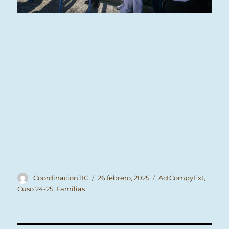
Autor
Publicado
Categorías
CoordinacionTIC
26 febrero, 2025
ActCompyExt
,
el
Cuso 24-25
,
Familias