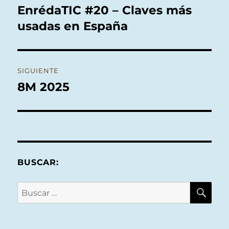
de
EnrédaTIC #20 – Claves más
Entrada
anterior:
usadas en España
entradas
SIGUIENTE
8M 2025
Entrada
siguiente:
BUSCAR:
BU
Buscar
por: