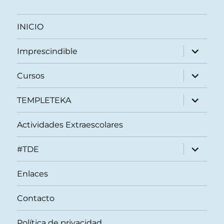
INICIO
expande
Imprescindible
el
menú
inferior
expande
Cursos
el
menú
inferior
expande
TEMPLETEKA
el
menú
inferior
Actividades Extraescolares
expande
#TDE
el
menú
inferior
Enlaces
Contacto
Política de privacidad