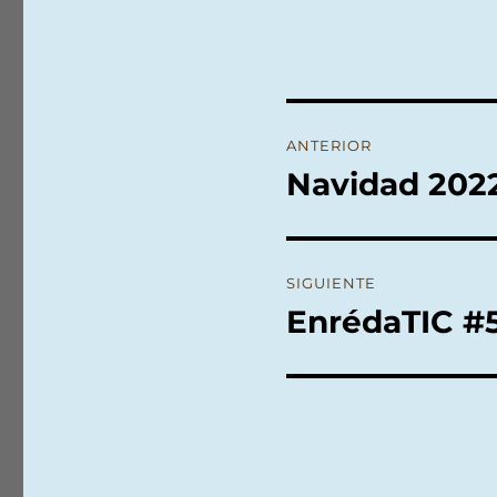
Navegación
ANTERIOR
de
Navidad 202
Entrada
anterior:
entradas
SIGUIENTE
EnrédaTIC #5
Entrada
siguiente: