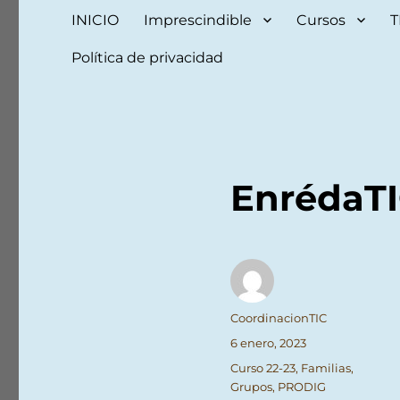
INICIO
Imprescindible
Cursos
T
Política de privacidad
EnrédaTI
Autor
CoordinacionTIC
Publicado
6 enero, 2023
el
Categorías
Curso 22-23
,
Familias
,
Grupos
,
PRODIG