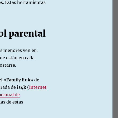
es. Estas herramientas
l parental
los menores ven en
nde están en cada
ostarse.
el «
Family link
» de
trada de
is4k
(
Internet
acional de
has de estas