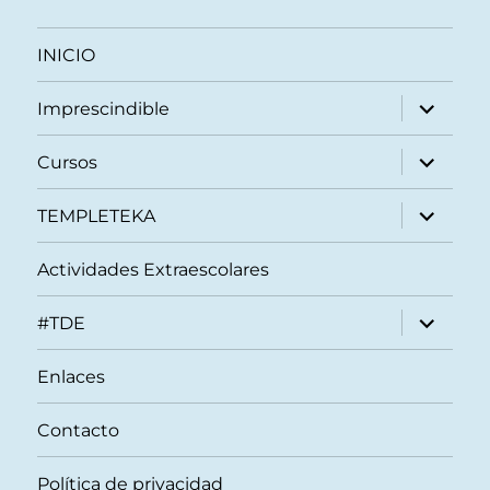
INICIO
expande
Imprescindible
el
menú
inferior
expande
Cursos
el
menú
inferior
expande
TEMPLETEKA
el
menú
inferior
Actividades Extraescolares
expande
#TDE
el
menú
inferior
Enlaces
Contacto
Política de privacidad