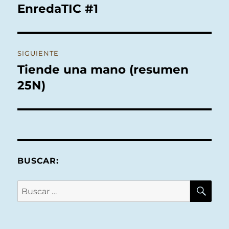
de
EnredaTIC #1
Entrada
anterior:
entradas
SIGUIENTE
Tiende una mano (resumen
Entrada
siguiente:
25N)
BUSCAR:
BU
Buscar
por: