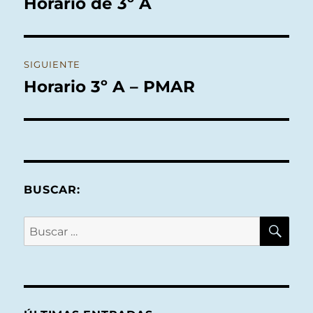
Horario de 3º A
Entrada
anterior:
entradas
SIGUIENTE
Horario 3º A – PMAR
Entrada
siguiente:
BUSCAR:
BU
Buscar
por: