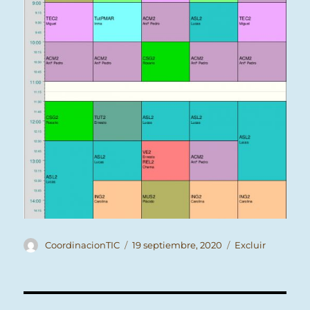
Autor
Publicado
Categorías
CoordinacionTIC
19 septiembre, 2020
Excluir
el