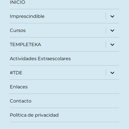
INICIO
expande
Imprescindible
el
menú
inferior
expande
Cursos
el
menú
inferior
expande
TEMPLETEKA
el
menú
inferior
Actividades Extraescolares
expande
#TDE
el
menú
inferior
Enlaces
Contacto
Política de privacidad