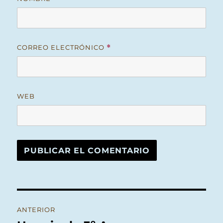
CORREO ELECTRÓNICO
*
WEB
Navegación
ANTERIOR
de