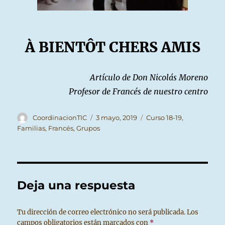
À BIENTÔT CHERS AMIS
Artículo de Don Nicolás Moreno
Profesor de Francés de nuestro centro
Autor
Publicado
Categorías
CoordinacionTIC
3 mayo, 2019
Curso 18-19
,
el
Familias
,
Francés
,
Grupos
Deja una respuesta
Tu dirección de correo electrónico no será publicada.
Los
campos obligatorios están marcados con
*