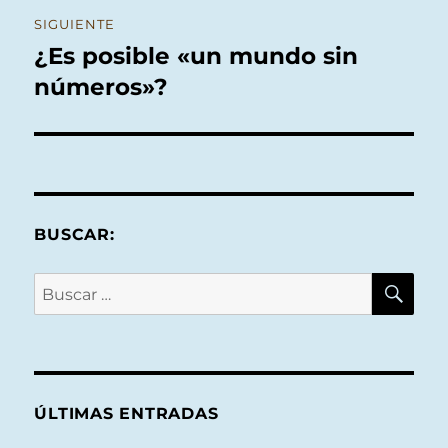
SIGUIENTE
¿Es posible «un mundo sin
Entrada
siguiente:
números»?
BUSCAR:
BU
Buscar
por:
ÚLTIMAS ENTRADAS