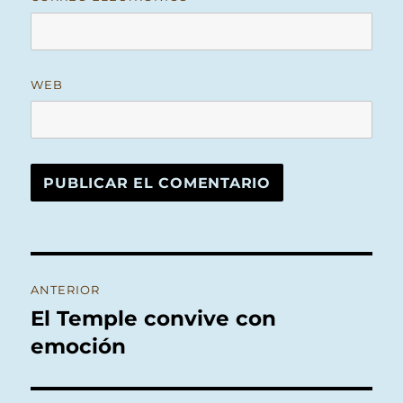
WEB
Navegación
ANTERIOR
de
El Temple convive con
Entrada
anterior:
emoción
entradas