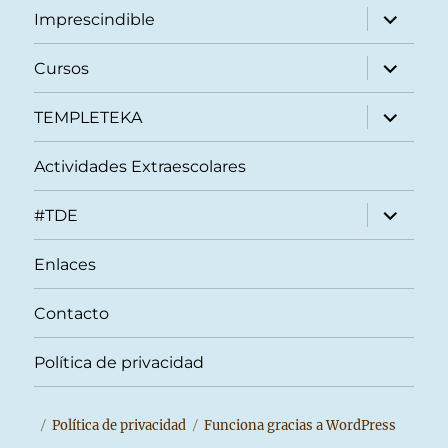
expande
Imprescindible
el
menú
inferior
expande
Cursos
el
menú
inferior
expande
TEMPLETEKA
el
menú
inferior
Actividades Extraescolares
expande
#TDE
el
menú
inferior
Enlaces
Contacto
Política de privacidad
Política de privacidad
Funciona gracias a WordPress