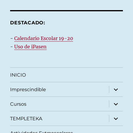
DESTACADO:
-
Calendario Escolar 19-20
-
Uso de iPasen
INICIO
expande
Imprescindible
el
menú
inferior
expande
Cursos
el
menú
inferior
expande
TEMPLETEKA
el
menú
inferior