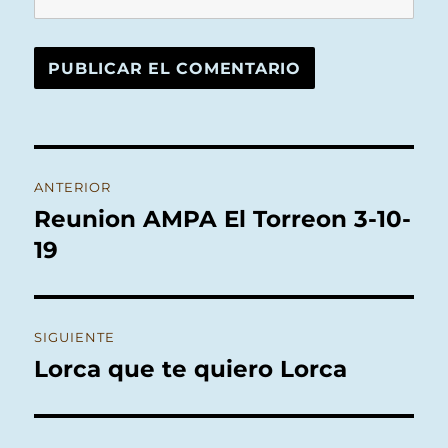
Navegación
ANTERIOR
de
Reunion AMPA El Torreon 3-10-
Entrada
anterior:
19
entradas
SIGUIENTE
Lorca que te quiero Lorca
Entrada
siguiente: